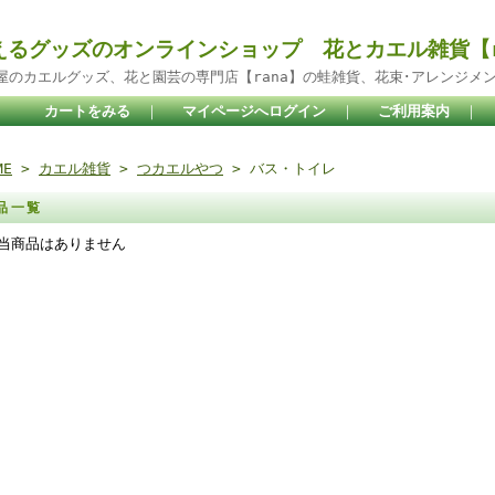
えるグッズのオンラインショップ 花とカエル雑貨【r
屋のカエルグッズ、花と園芸の専門店【rana】の蛙雑貨、花束･アレンジメ
カートをみる
｜
マイページへログイン
｜
ご利用案内
｜
ME
>
カエル雑貨
>
つカエルやつ
> バス・トイレ
品一覧
当商品はありません