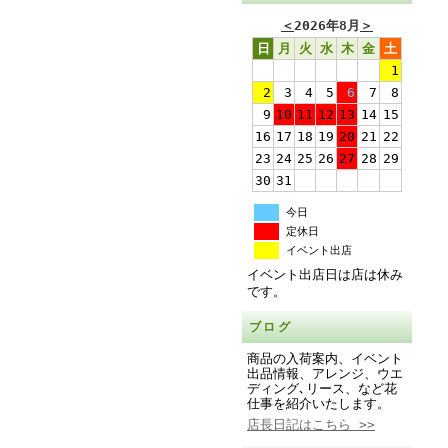
＜
2026年8月
＞
日
月
火
水
木
金
土
1
2
3
4
5
6
7
8
9
10
11
12
13
14
15
16
17
18
19
20
21
22
23
24
25
26
27
28
29
30
31
今日
定休日
イベント出店
イベント出店日は店は休み
です。
ブログ
商品の入荷案内、イベント
出品情報、アレンジ、ウエ
ディング､リース、など花
仕事を紹介いたします。
店長日記はこちら >>